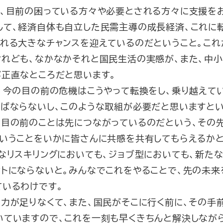
ず、目前の困っている方々や必要とされる方々に支援を
して、経済自体も自立した民需主導の成長経済、これに
られる大きなチャンスを迎えているのだということ。こ
けれども、なかなかそれと国民生活の実感が、また、中
が正直なところだと思います。
、今の目の前の危機はこうやって転換をし、乗り越えて
ればならないし、このような取組が必要だと思いますとい
の目の前のことは先につながっているのだという、その
いうことをいかに皆さんに共感を共有してもらえるかと
なリスキリングにおいても、ジョブ型においても、新た
トにならないと。みんなでこれをやることで、先の未来
ているわけです。
力が足りなくて、また、国民がそこに行く前に、その手
ていますので、これを一刻も早くきちんと解決しながら