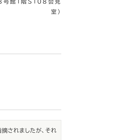
第８号館１階S１０８会見
室）
指摘されましたが、それ