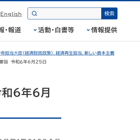
English
報・報道
活動・白書等
情報提供
命担当大臣（経済財政政策）、経済再生担当、新しい資本主義
要旨 令和６年6月25日
和６年6月