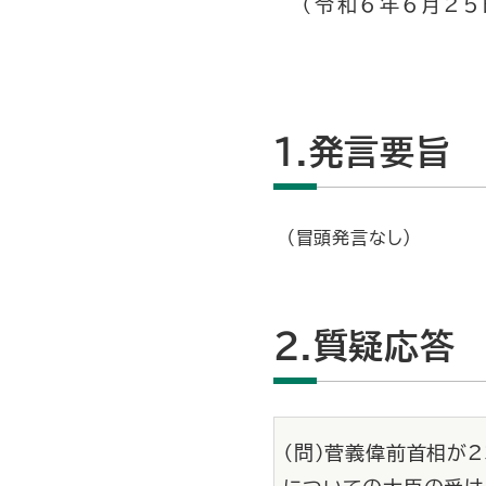
（令和6年6月25
1.発言要旨
（冒頭発言なし）
2.質疑応答
（問）菅義偉前首相が