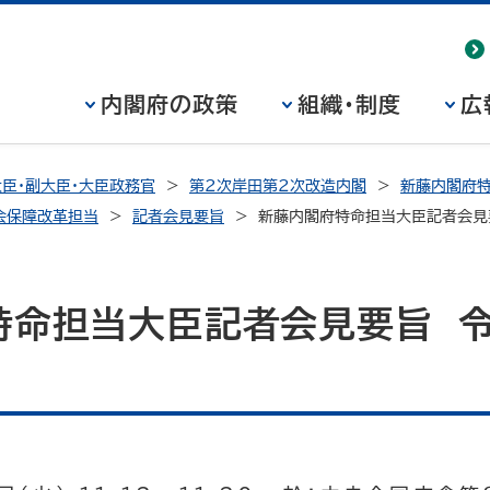
内閣府の政策
組織・制度
広
臣・副大臣・大臣政務官
第2次岸田第2次改造内閣
新藤内閣府特
会保障改革担当
記者会見要旨
新藤内閣府特命担当大臣記者会見
特命担当大臣記者会見要旨 令