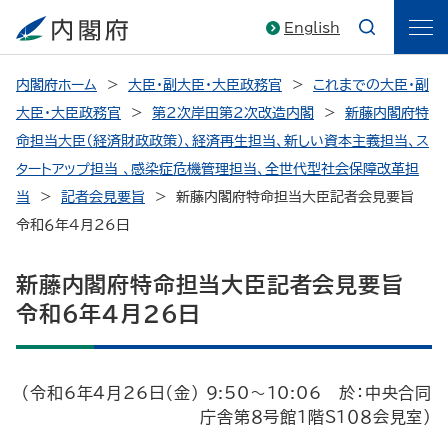
English
内閣府ホーム
大臣・副大臣・大臣政務官
これまでの大臣・副
大臣・大臣政務官
第2次岸田第2次改造内閣
新藤内閣府特
命担当大臣（経済財政政策）、経済再生担当、新しい資本主義担当、ス
タートアップ担当 、感染症危機管理担当、全世代型社会保障改革担
当
記者会見要旨
新藤内閣府特命担当大臣記者会見要旨
令和６年4月26日
新藤内閣府特命担当大臣記者会見要旨
令和６年4月26日
（令和6年4月26日（金） 9:50～10:06 於：中央合同
庁舎第８号館１階S１０８会見室）