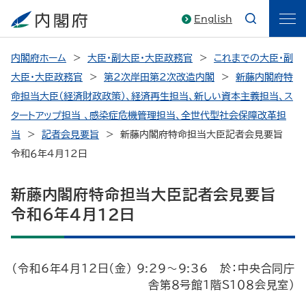
English
内閣府ホーム
大臣・副大臣・大臣政務官
これまでの大臣・副
大臣・大臣政務官
第2次岸田第2次改造内閣
新藤内閣府特
命担当大臣（経済財政政策）、経済再生担当、新しい資本主義担当、ス
タートアップ担当 、感染症危機管理担当、全世代型社会保障改革担
当
記者会見要旨
新藤内閣府特命担当大臣記者会見要旨
令和６年4月12日
新藤内閣府特命担当大臣記者会見要旨
令和６年4月12日
（令和6年4月12日（金） 9:29～9:36 於：中央合同庁
舎第８号館１階S１０８会見室）