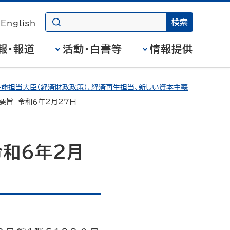
English
報・報道
活動・白書等
情報提供
命担当大臣（経済財政政策）、経済再生担当、新しい資本主義
要旨 令和６年2月27日
和６年2月