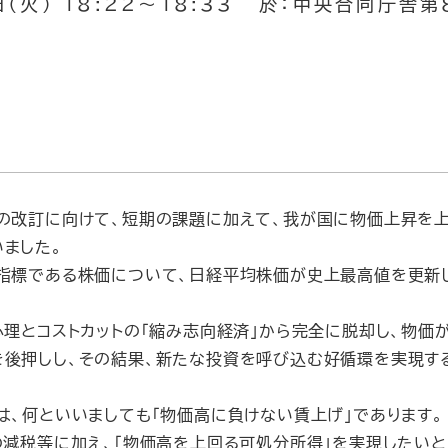
（火） 18:22～18:33 於：中央合同庁舎第
の改訂に向けて、短期の課題に加えて、我が国に物価上昇を
ました。
指標である株価について、日経平均株価が史上最高値を更新し
理とコストカットの「縮み志向経済」から完全に脱却し、物価
を後押しし、その結果、新たな投資を呼び込む好循環を実現す
、何といいましても「物価高に負けない賃上げ」であります。
減税等に加え、「物価高を上回る可処分所得」を実現したいと