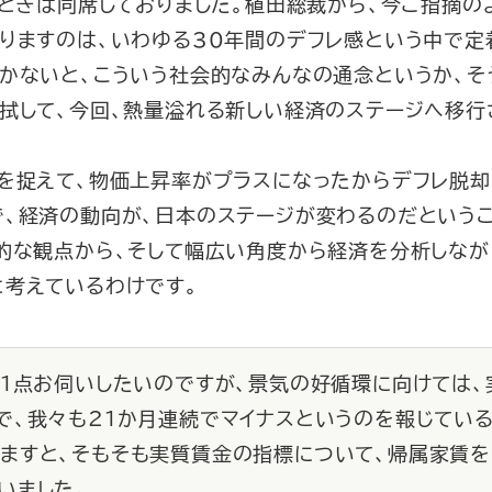
のときは同席しておりました。植田総裁から、今ご指摘の
りますのは、いわゆる30年間のデフレ感という中で定
いかないと、こういう社会的なみんなの通念というか、そ
拭して、今回、熱量溢れる新しい経済のステージへ移行
を捉えて、物価上昇率がプラスになったからデフレ脱却
で、経済の動向が、日本のステージが変わるのだという
的な観点から、そして幅広い角度から経済を分析しなが
と考えているわけです。
で１点お伺いしたいのですが、景気の好循環に向けては
で、我々も21か月連続でマイナスというのを報じてい
ますと、そもそも実質賃金の指標について、帰属家賃を
いました。