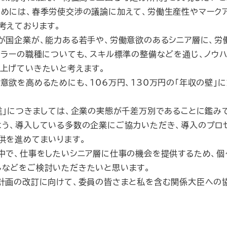
めには、春季労使交渉の議論に加えて、労働生産性やマーク
考えております。
が国企業が、能力ある若手や、労働意欲のあるシニア層に、労
カラーの職種についても、スキル標準の整備などを通じ、ノウ
上げていきたいと考えます。
欲を高めるためにも、106万円、130万円の「年収の壁」
」につきましては、企業の実態が千差万別であることに鑑み
よう、導入している多数の企業にご協力いただき、導入のプロ
供を進めてまいります。
中で、仕事をしたいシニア層に仕事の機会を提供するため、個
しなどをご検討いただきたいと思います。
計画の改訂に向けて、委員の皆さまと私を含む関係大臣への