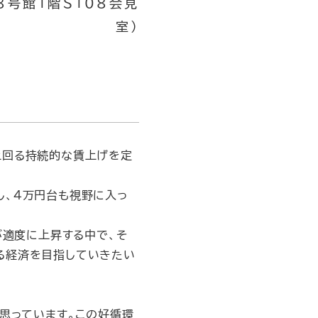
８号館１階Ｓ１０８会見
室）
上回る持続的な賃上げを定
、４万円台も視野に入っ
が適度に上昇する中で、そ
る経済を目指していきたい
思っています。この好循環