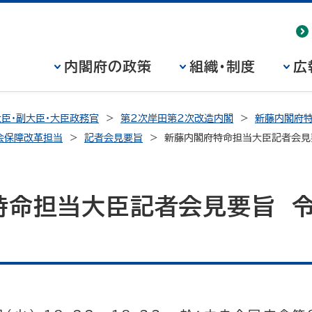
内閣府の政策
組織・制度
広
臣・副大臣・大臣政務官
第2次岸田第2次改造内閣
新藤内閣府特
会保障改革担当
記者会見要旨
新藤内閣府特命担当大臣記者会見
特命担当大臣記者会見要旨 令