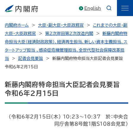
English
内閣府ホーム
大臣・副大臣・大臣政務官
これまでの大臣・副
大臣・大臣政務官
第2次岸田第2次改造内閣
新藤内閣府特
命担当大臣（経済財政政策）、経済再生担当、新しい資本主義担当、ス
タートアップ担当 、感染症危機管理担当、全世代型社会保障改革担
当
記者会見要旨
新藤内閣府特命担当大臣記者会見要旨
令和６年2月15日
新藤内閣府特命担当大臣記者会見要旨
令和６年2月15日
（令和6年2月15日（木） 10:23～10:37 於：中央合
同庁舎第８号館１階Ｓ１０８会見室）