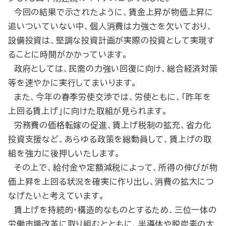
今回の結果で示されたように、賃金上昇が物価上昇に
追いついていない中、個人消費は力強さを欠いており、
設備投資は、堅調な投資計画が実際の投資として実現す
ることに時間がかかっています。
政府としては、民需の力強い回復に向け、総合経済対策
等を速やかに実行してまいります。
また、今年の春季労使交渉では、労使ともに、「昨年を
上回る賃上げ」に向けた取組が見られます。
労務費の価格転嫁の促進、賃上げ税制の拡充、省力化
投資支援など、あらゆる政策を総動員して、賃上げの取
組を強力に後押しいたします。
その上で、給付金や定額減税によって、所得の伸びが物
価上昇を上回る状況を確実に作り出し、消費の拡大につ
なげたいと考えています。
賃上げを持続的・構造的なものとするため、三位一体の
労働市場改革に取り組むとともに、半導体や脱炭素の大