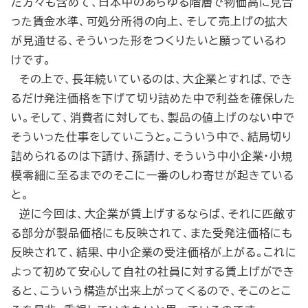
た方々も含めて、日本中のあらゆる階層で物価高に見合
った賃金水準、可処分所得の向上、そして売上げの拡大
が見通せる、そういった形をつくりたいと願っているわ
けです。
その上で、長年続いているのは、大企業とすれば、でき
るだけ発注価格を下げて切り詰めた中で利益を確保した
い。そして、消費者に対しても、製品の値上げのない中で
そういった仕事をしていこうと。こういう中で、結局切り
詰められるのは下請け、孫請け、そういう中小企業・小規
模零細に至るまでのそこに一番のしわ寄せが起きている
と。
逆に今回は、大企業が賃上げするならば、それに匹敵す
る部分が製品価格にも反映されて、また受発注価格にも
反映されて、結果、中小企業の受注価格が上がる。これに
よって初めて安心して自社の社員に対する賃上げができ
ると、こういう構造が出来上がってくるので、そこのとこ