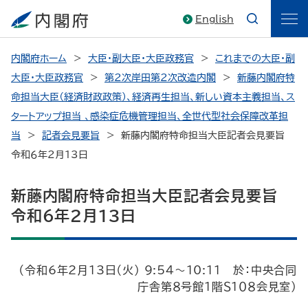
English
内閣府ホーム
大臣・副大臣・大臣政務官
これまでの大臣・副
大臣・大臣政務官
第2次岸田第2次改造内閣
新藤内閣府特
命担当大臣（経済財政政策）、経済再生担当、新しい資本主義担当、ス
タートアップ担当 、感染症危機管理担当、全世代型社会保障改革担
当
記者会見要旨
新藤内閣府特命担当大臣記者会見要旨
令和６年2月13日
新藤内閣府特命担当大臣記者会見要旨
令和６年2月13日
（令和6年2月13日（火） 9:54～10:11 於：中央合同
庁舎第８号館１階Ｓ１０８会見室）