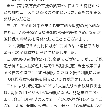
また、高等教育費の支援の拡充や、貧困や虐待防止な
ど多様なニーズへの支援の強化といった、新たな施策を
盛り込んだこと。
そして、少子化対策を支える安定的な財源の具体的な
内訳と、その金額や支援金制度の骨格等を含め、安定財
源確保の枠組みを具体化したことでございます。
今回、総額で3.6兆円に及ぶ、前例のない規模での政
策強化の全体像を明らかにいたしました。
この財源の具体的な内訳、金額でございますが、まず既
定予算の最大限の活用等で1.5兆円程度、歳出改革によ
る公費の節減で1.1兆円程度、新たな支援金制度による
1.0兆円程度の確保を図るという案が示されました。
これにより、我が国のこども１人当たりの家族関係支出
は、現在の11％から16％程度になると見込まれており
ます。ＯＥＣＤトップのスウェーデンの水準が15.4％でご
ざいますが、今回の対策によって我々は16％程度になる