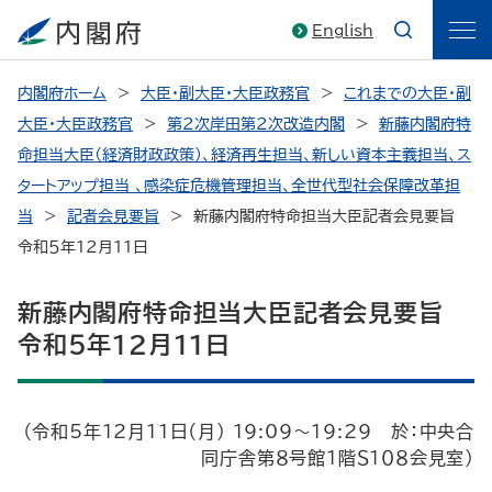
English
内閣府ホーム
大臣・副大臣・大臣政務官
これまでの大臣・副
大臣・大臣政務官
第2次岸田第2次改造内閣
新藤内閣府特
命担当大臣（経済財政政策）、経済再生担当、新しい資本主義担当、ス
タートアップ担当 、感染症危機管理担当、全世代型社会保障改革担
当
記者会見要旨
新藤内閣府特命担当大臣記者会見要旨
令和５年12月11日
新藤内閣府特命担当大臣記者会見要旨
令和５年12月11日
（令和5年12月11日（月） 19:09～19:29 於：中央合
同庁舎第８号館１階Ｓ１０８会見室）