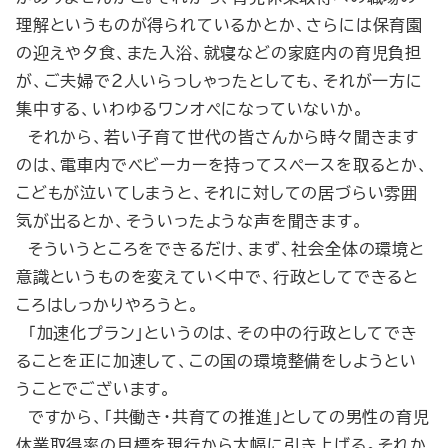
理解というものが得られているかとか、さらには保育園
の迎えや夕食、また入浴、就寝などの家庭内の育児負担
が、ご夫婦で２人いらっしゃったとしても、それが一方に
集中する、いわゆるワンオペになっていないか。
それから、若い子育て世代の皆さんから時々聞きます
のは、電車内でベビーカーを持ってスペースを取るとか、
こどもが泣いてしまうと、それに対しての居づらい雰囲
気が出るとか、そういったような声を聞きます。
そういうところをできるだけ、まず、社会全体の環境と
意識というものを変えていく中で、行政としてできると
ころはしっかりやろうと。
「加速化プラン」というのは、その中の行政としてでき
ることを正に加速して、この国の環境整備をしようとい
うことでございます。
ですから、「共働き・共育ての推進」としての男性の育児
休業取得率の目標を現行から大幅に引き上げる。それか