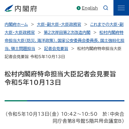
English
内閣府ホーム
大臣・副大臣・大臣政務官
これまでの大臣・副
大臣・大臣政務官
第2次岸田第2次改造内閣
松村内閣府特
命担当大臣（防災、海洋政策）、国家公安委員会委員長、国土強靱化担
当、領土問題担当
記者会見要旨
松村内閣府特命担当大臣
記者会見要旨 令和5年10月13日
松村内閣府特命担当大臣記者会見要旨
令和5年10月13日
（令和5年10月13日（金） 10:42～10:50 於：中央合
同庁舎第８号館５階共用会議室Ｂ）