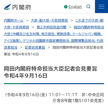
English
内閣府ホーム
大臣・副大臣・大臣政務官
これまでの大臣・副
大臣・大臣政務官
第2次岸田改造内閣
岡田内閣府特命担当
大臣（沖縄及び北方対策、地方創生、規制改革、クールジャパン戦略、
アイヌ施策）、デジタル田園都市国家構想担当、国際博覧会担当、行政
改革担当
記者会見要旨
岡田内閣府特命担当大臣記者会見
要旨 令和4年9月16日
岡田内閣府特命担当大臣記者会見要旨
令和4年9月16日
（令和4年9月16日（金） 11:01～11:17 於：中央合同
庁舎８号館１階S101会見室）