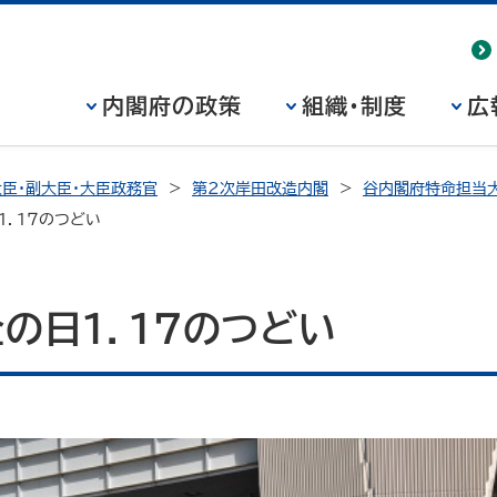
内閣府の政策
組織・制度
広
臣・副大臣・大臣政務官
第2次岸田改造内閣
谷内閣府特命担当大
１．１７のつどい
の日１．１７のつどい