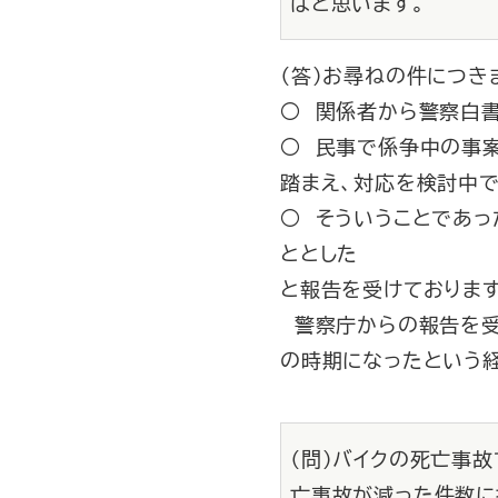
ばと思います。
（答）お尋ねの件につき
○ 関係者から警察白
○ 民事で係争中の事
踏まえ、対応を検討中
○ そういうことであ
ととした
と報告を受けております
警察庁からの報告を受
の時期になったという
（問）バイクの死亡事
亡事故が減った件数に