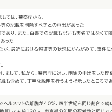
ましては、警察庁から、
書等の記載を削除すべきとの申出があった
案であり、また、白書での記載も記述も実名ではなくて
であった
ったが、最近における報道等の状況にかんがみて、事件に
。
けまして、私から、警察庁に対し、削除の申出をした関
経緯も含めて、丁寧な説明を行うよう指示したところであ
故でヘルメットの離脱が40％、四半世紀も同じ割合で続
換算しても約130人。東京都の年間の死者数と同じで