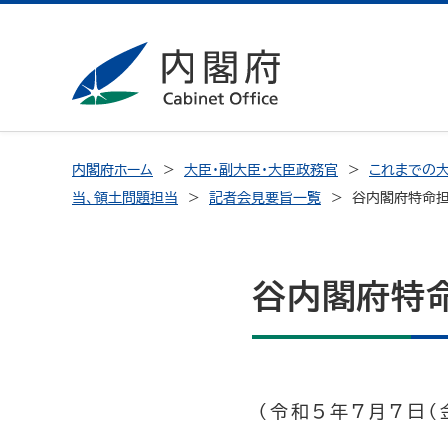
内閣府ホーム
大臣・副大臣・大臣政務官
これまでの大
当、領土問題担当
記者会見要旨一覧
谷内閣府特命担
谷内閣府特
（令和5年7月7日（