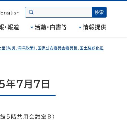
English
報・報道
活動・白書等
情報提供
臣（防災、海洋政策）、国家公安委員会委員長、国土強靱化担
5年7月7日
号館５階共用会議室Ｂ）