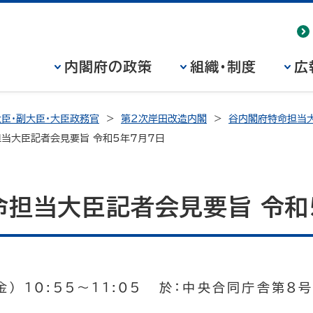
内閣府の政策
組織・制度
広
臣・副大臣・大臣政務官
第2次岸田改造内閣
谷内閣府特命担当大
当大臣記者会見要旨 令和5年7月7日
命担当大臣記者会見要旨 令和
金） 10:55～11:05 於：中央合同庁舎第８