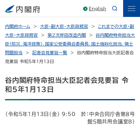
English
内閣府ホーム
大臣・副大臣・大臣政務官
これまでの大臣・副
大臣・大臣政務官
第2次岸田改造内閣
谷内閣府特命担当大
臣（防災、海洋政策）、国家公安委員会委員長、国土強靱化担当、領土
問題担当
記者会見要旨一覧
谷内閣府特命担当大臣記者会
見要旨 令和5年1月13日
谷内閣府特命担当大臣記者会見要旨 令
和5年1月13日
（令和5年1月13日（金） 9:50 於：中央合同庁舎第８号
館５階共用会議室Ｂ）