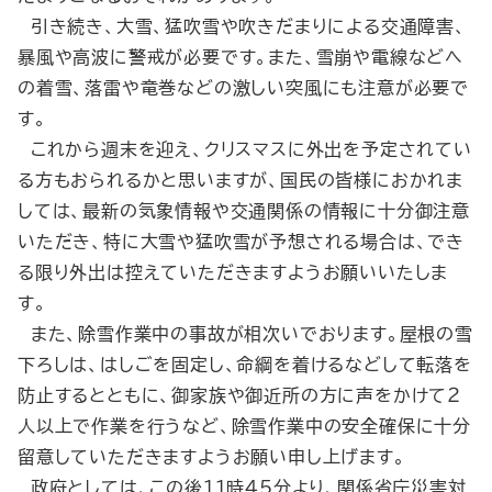
引き続き、大雪、猛吹雪や吹きだまりによる交通障害、
暴風や高波に警戒が必要です。また、雪崩や電線などへ
の着雪、落雷や竜巻などの激しい突風にも注意が必要で
す。
これから週末を迎え、クリスマスに外出を予定されてい
る方もおられるかと思いますが、国民の皆様におかれま
しては、最新の気象情報や交通関係の情報に十分御注意
いただき、特に大雪や猛吹雪が予想される場合は、でき
る限り外出は控えていただきますようお願いいたしま
す。
また、除雪作業中の事故が相次いでおります。屋根の雪
下ろしは、はしごを固定し、命綱を着けるなどして転落を
防止するとともに、御家族や御近所の方に声をかけて２
人以上で作業を行うなど、除雪作業中の安全確保に十分
留意していただきますようお願い申し上げます。
政府としては、この後11時45分より、関係省庁災害対