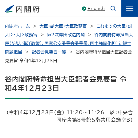
English
内閣府ホーム
大臣・副大臣・大臣政務官
これまでの大臣・副
大臣・大臣政務官
第2次岸田改造内閣
谷内閣府特命担当大
臣（防災、海洋政策）、国家公安委員会委員長、国土強靱化担当、領土
問題担当
記者会見要旨一覧
谷内閣府特命担当大臣記者会
見要旨 令和4年12月23日
谷内閣府特命担当大臣記者会見要旨 令
和4年12月23日
（令和4年12月23日（金） 11:20～11:26 於：中央合
同庁舎第８号館５階共用会議室Ｂ）