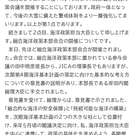
策会議を開催することにしております。政府一体となっ
て、今後の大雪に備えた警戒体制をより一層強化してま
いります。以上が第１点であります。
続きまして２点目、海洋政策担当大臣として申し上げま
す。総合海洋政策本部会合の開催についてです。
本日、先ほど総合海洋政策本部会合が開催されまし
た。会合では、総合海洋政策本部に置かれている参与会
議の田中明彦座長から、JICAの理事長でもありますが、
次期第４期海洋基本計画の策定に向けた基本的な考え方
についての意見書の説明があり、本部長である岸田内閣
総理大臣に手交されました。
意見書を受けて、総理からは、意見書で示されました、
「総合的な海洋の安全保障」と「持続可能な海洋の構築」
を、次期海洋基本計画の２つの大きな柱として位置付
け、来年５月頃の閣議決定に向け、私、海洋政策担当大臣
を中心に連携して、政策の具体化を進めるよう、各閣僚