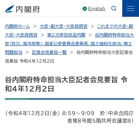
English
内閣府ホーム
大臣・副大臣・大臣政務官
これまでの大臣・副
大臣・大臣政務官
第2次岸田改造内閣
谷内閣府特命担当大
臣（防災、海洋政策）、国家公安委員会委員長、国土強靱化担当、領土
問題担当
記者会見要旨一覧
谷内閣府特命担当大臣記者会
見要旨 令和4年12月2日
谷内閣府特命担当大臣記者会見要旨 令
和4年12月2日
（令和4年12月2日（金） 8:59～9:09 於：中央合同庁
舎第８号館５階共用会議室Ｂ）