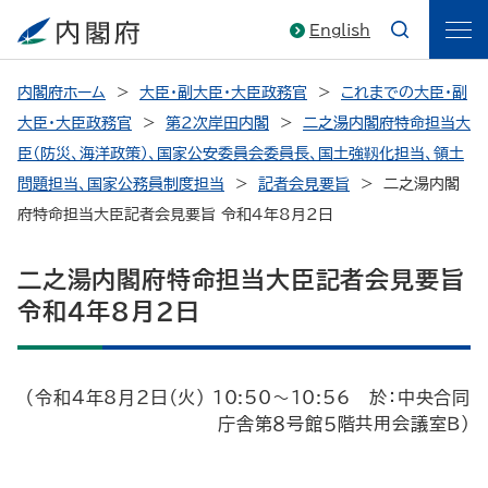
English
内閣府ホーム
大臣・副大臣・大臣政務官
これまでの大臣・副
大臣・大臣政務官
第2次岸田内閣
二之湯内閣府特命担当大
臣（防災、海洋政策）、国家公安委員会委員長、国土強靱化担当、領土
問題担当、国家公務員制度担当
記者会見要旨
二之湯内閣
府特命担当大臣記者会見要旨 令和4年8月2日
二之湯内閣府特命担当大臣記者会見要旨
令和4年8月2日
（令和4年8月2日（火） 10:50～10:56 於：中央合同
庁舎第８号館５階共用会議室Ｂ）