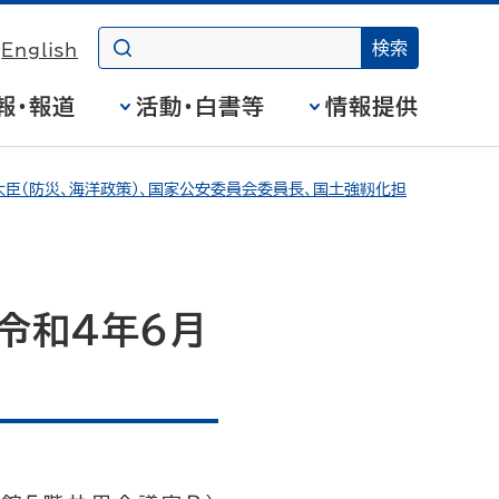
English
報・報道
活動・白書等
情報提供
臣（防災、海洋政策）、国家公安委員会委員長、国土強靱化担
令和4年6月