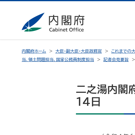
内閣府ホーム
大臣・副大臣・大臣政務官
これまでの大
当、領土問題担当、国家公務員制度担当
記者会見要旨
二之湯内閣
14日