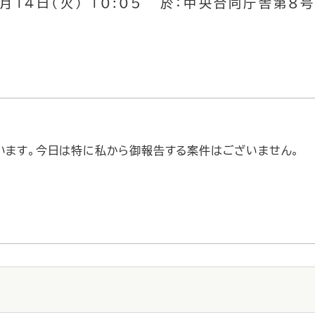
月14日（火） 10:05 於：中央合同庁舎第８
います。今日は特に私から御報告する案件はございません。