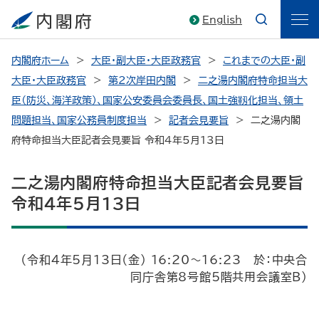
English
内閣府ホーム
大臣・副大臣・大臣政務官
これまでの大臣・副
大臣・大臣政務官
第2次岸田内閣
二之湯内閣府特命担当大
臣（防災、海洋政策）、国家公安委員会委員長、国土強靱化担当、領土
問題担当、国家公務員制度担当
記者会見要旨
二之湯内閣
府特命担当大臣記者会見要旨 令和4年5月13日
二之湯内閣府特命担当大臣記者会見要旨
令和4年5月13日
（令和4年5月13日（金） 16:20～16:23 於：中央合
同庁舎第8号館5階共用会議室B）