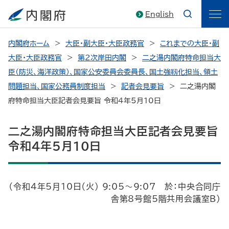
English
内閣府ホーム
大臣・副大臣・大臣政務官
これまでの大臣・副
大臣・大臣政務官
第2次岸田内閣
二之湯内閣府特命担当大
臣（防災、海洋政策）、国家公安委員会委員長、国土強靱化担当、領土
問題担当、国家公務員制度担当
記者会見要旨
二之湯内閣
府特命担当大臣記者会見要旨 令和4年5月10日
二之湯内閣府特命担当大臣記者会見要旨
令和4年5月10日
（令和4年5月10日（火） 9:05～9:07 於：中央合同庁
舎第8号館5階共用会議室B）