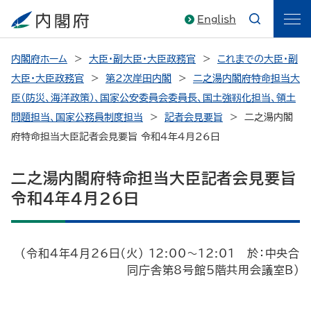
English
内閣府ホーム
大臣・副大臣・大臣政務官
これまでの大臣・副
大臣・大臣政務官
第2次岸田内閣
二之湯内閣府特命担当大
臣（防災、海洋政策）、国家公安委員会委員長、国土強靱化担当、領土
問題担当、国家公務員制度担当
記者会見要旨
二之湯内閣
府特命担当大臣記者会見要旨 令和4年4月26日
二之湯内閣府特命担当大臣記者会見要旨
令和4年4月26日
（令和4年4月26日（火） 12:00～12:01 於：中央合
同庁舎第8号館5階共用会議室B）