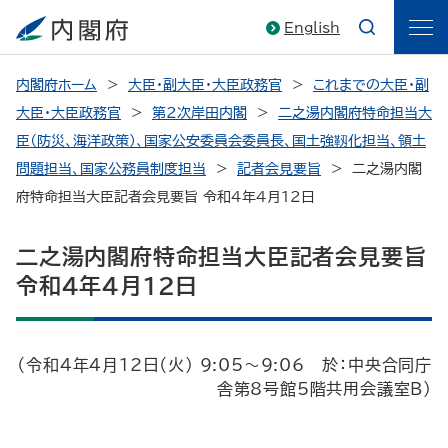
English
内閣府ホーム
大臣・副大臣・大臣政務官
これまでの大臣・副
大臣・大臣政務官
第2次岸田内閣
二之湯内閣府特命担当大
臣（防災、海洋政策）、国家公安委員会委員長、国土強靱化担当、領土
問題担当、国家公務員制度担当
記者会見要旨
二之湯内閣
府特命担当大臣記者会見要旨 令和4年4月12日
二之湯内閣府特命担当大臣記者会見要旨
令和4年4月12日
（令和4年4月12日（火） 9:05～9:06 於：中央合同庁
舎第8号館5階共用会議室B）