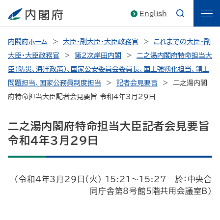
English
内閣府ホーム
大臣・副大臣・大臣政務官
これまでの大臣・副
大臣・大臣政務官
第2次岸田内閣
二之湯内閣府特命担当大
臣（防災、海洋政策）、国家公安委員会委員長、国土強靱化担当、領土
問題担当、国家公務員制度担当
記者会見要旨
二之湯内閣
府特命担当大臣記者会見要旨 令和4年3月29日
二之湯内閣府特命担当大臣記者会見要旨
令和4年3月29日
（令和4年3月29日（火） 15:21～15:27 於：中央合
同庁舎第8号館5階共用会議室B）