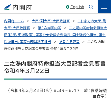
English
内閣府ホーム
大臣・副大臣・大臣政務官
これまでの大臣・副
大臣・大臣政務官
第2次岸田内閣
二之湯内閣府特命担当大
臣（防災、海洋政策）、国家公安委員会委員長、国土強靱化担当、領土
問題担当、国家公務員制度担当
記者会見要旨
二之湯内閣
府特命担当大臣記者会見要旨 令和4年3月22日
二之湯内閣府特命担当大臣記者会見要旨
令和4年3月22日
（令和4年3月22日（火） 8:39～8:47 於：参議院議
員食堂）