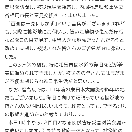
島県を訪問し、被災現場を視察し、内堀福島県知事や立
谷相馬市長と意見交換をしてまいりました。
「百聞は一見にしかず」という言葉がございますけれど
も、実際に被災地にお伺いし、傾いた建物や傷んだ屋根
などをこの目で見て、相当大きな地震だったんだろうと
改めて実感し、被災された皆さんのご苦労が身に染みま
した。
この３連休の間も、特に相馬市は水道の復旧などが着
実に進められてきましたが、被災者の皆さんにはまだま
だ不便を感じられる日常生活だと思います。
なお、福島県では、11年前の東日本大震災や昨年の地
震もございました。復旧に向けて頑張っている被災地の
皆さんの心が折れないように、政府としても、できる限り
の取組を進めたいと考えております。
本日１時半から、２回目となる関係省庁災害対策会議を
開催いたします。引き続き政府一体となって、被災地の