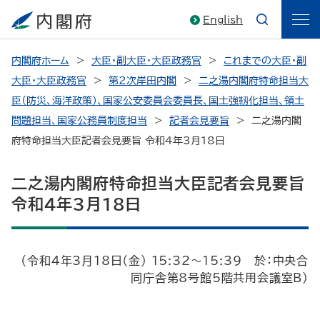
English
内閣府ホーム
大臣・副大臣・大臣政務官
これまでの大臣・副
大臣・大臣政務官
第2次岸田内閣
二之湯内閣府特命担当大
臣（防災、海洋政策）、国家公安委員会委員長、国土強靱化担当、領土
問題担当、国家公務員制度担当
記者会見要旨
二之湯内閣
府特命担当大臣記者会見要旨 令和4年3月18日
二之湯内閣府特命担当大臣記者会見要旨
令和4年3月18日
（令和4年3月18日（金） 15:32～15:39 於：中央合
同庁舎第8号館5階共用会議室B）