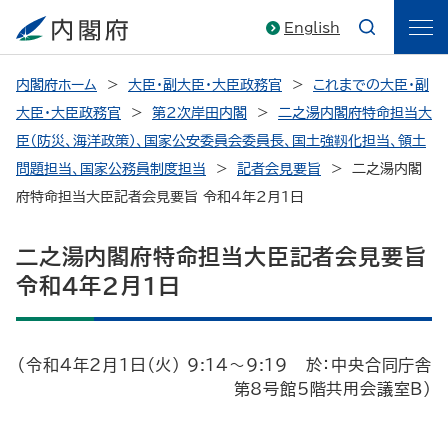
English
内閣府ホーム
大臣・副大臣・大臣政務官
これまでの大臣・副
大臣・大臣政務官
第2次岸田内閣
二之湯内閣府特命担当大
臣（防災、海洋政策）、国家公安委員会委員長、国土強靱化担当、領土
問題担当、国家公務員制度担当
記者会見要旨
二之湯内閣
府特命担当大臣記者会見要旨 令和4年2月1日
二之湯内閣府特命担当大臣記者会見要旨
令和4年2月1日
（令和4年2月1日（火） 9:14～9:19 於：中央合同庁舎
第8号館5階共用会議室B）