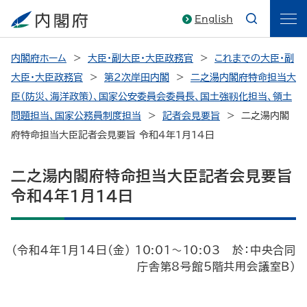
English
内閣府ホーム
大臣・副大臣・大臣政務官
これまでの大臣・副
大臣・大臣政務官
第2次岸田内閣
二之湯内閣府特命担当大
臣（防災、海洋政策）、国家公安委員会委員長、国土強靱化担当、領土
問題担当、国家公務員制度担当
記者会見要旨
二之湯内閣
府特命担当大臣記者会見要旨 令和4年1月14日
二之湯内閣府特命担当大臣記者会見要旨
令和4年1月14日
（令和4年1月14日（金） 10:01～10:03 於：中央合同
庁舎第8号館5階共用会議室B）