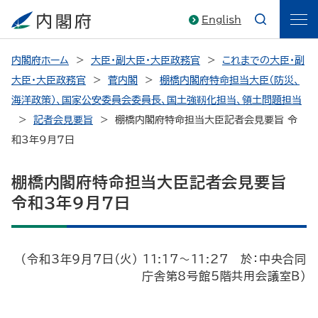
English
内閣府ホーム
大臣・副大臣・大臣政務官
これまでの大臣・副
大臣・大臣政務官
菅内閣
棚橋内閣府特命担当大臣（防災、
海洋政策）、国家公安委員会委員長、国土強靱化担当、領土問題担当
記者会見要旨
棚橋内閣府特命担当大臣記者会見要旨 令
和3年9月7日
棚橋内閣府特命担当大臣記者会見要旨
令和3年9月7日
（令和3年9月7日（火） 11:17～11:27 於：中央合同
庁舎第8号館5階共用会議室B）