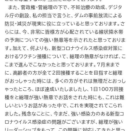
また、菅政権・菅総理の下で、不妊治療の助成、デジタ
ル庁の創設、私の担当で言うと、ダムの事前放流による
防災・減災が現実に役に立っていると思っております。さ
らには、今、非常に皆様方が心配されている線状降水帯
の予測についての強い熱意等を示されたと思っておりま
す。加えて、何よりも、新型コロナウイルス感染症対策に
おけるワクチン接種について、総理の熱意がなければ、こ
こまで進んでこなかったと思っております。７月末まで
に、高齢者の方が全て２回接種することを目指すと総理
がおっしゃった時には、多くの方がそれは無理だとおっし
ゃったところ、ほぼ達成いたしましたし、１日100万回接
種をと総理が強い熱意でお話をされた時にも、これは難
しいというお話があった中で、これを実現されてこられ
ました。残念なことに、今まだ、強い感染力のある新型コ
ロナウイルス感染症の問題がございますが、総理が強い
リーダーシップをもって、この問題に対応してきたと思っ