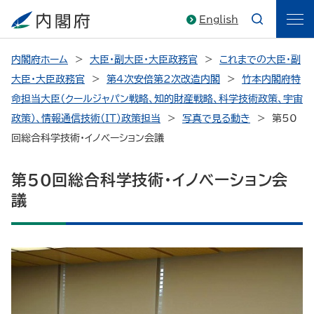
English
内閣府ホーム
大臣・副大臣・大臣政務官
これまでの大臣・副
大臣・大臣政務官
第4次安倍第2次改造内閣
竹本内閣府特
命担当大臣（クールジャパン戦略、知的財産戦略、科学技術政策、宇宙
政策）、情報通信技術（ＩＴ）政策担当
写真で見る動き
第50
回総合科学技術・イノベーション会議
第50回総合科学技術・イノベーション会
議