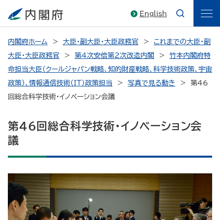
English
内閣府ホーム
大臣・副大臣・大臣政務官
これまでの大臣・副
大臣・大臣政務官
第4次安倍第2次改造内閣
竹本内閣府特
命担当大臣（クールジャパン戦略、知的財産戦略、科学技術政策、宇宙
政策）、情報通信技術（ＩＴ）政策担当
写真で見る動き
第46
回総合科学技術・イノベーション会議
第46回総合科学技術・イノベーション会
議