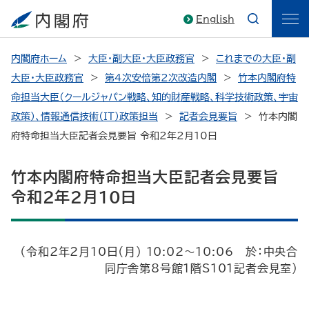
English
内閣府ホーム
大臣・副大臣・大臣政務官
これまでの大臣・副
大臣・大臣政務官
第4次安倍第2次改造内閣
竹本内閣府特
命担当大臣（クールジャパン戦略、知的財産戦略、科学技術政策、宇宙
政策）、情報通信技術（ＩＴ）政策担当
記者会見要旨
竹本内閣
府特命担当大臣記者会見要旨 令和2年2月10日
竹本内閣府特命担当大臣記者会見要旨
令和2年2月10日
（令和2年2月10日（月） 10:02～10:06 於：中央合
同庁舎第8号館1階S101記者会見室）