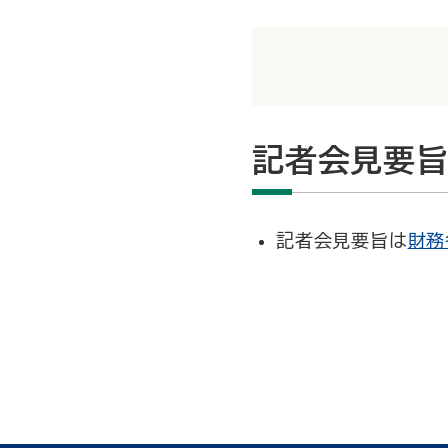
記者会見要
記者会見要旨は
財務