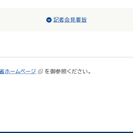
記者会見要旨
旨
省ホームページ
を御参照ください。