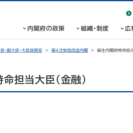
内閣府の政策
組織・制度
広
臣・副大臣・大臣政務官
第4次安倍改造内閣
麻生内閣府特命担当
命担当大臣（金融）