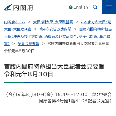
English
内閣府ホーム
大臣・副大臣・大臣政務官
これまでの大臣・副
大臣・大臣政務官
第4次安倍改造内閣
宮腰内閣府特命担当
大臣（沖縄及び北方対策、消費者及び食品安全、少子化対策、海洋政
策）
記者会見要旨
宮腰内閣府特命担当大臣記者会見要旨
令和元年8月30日
宮腰内閣府特命担当大臣記者会見要旨
令和元年8月30日
（令和元年8月30日（金） 16:49～17:00 於：中央合
同庁舎第8号館1階S103記者会見室）