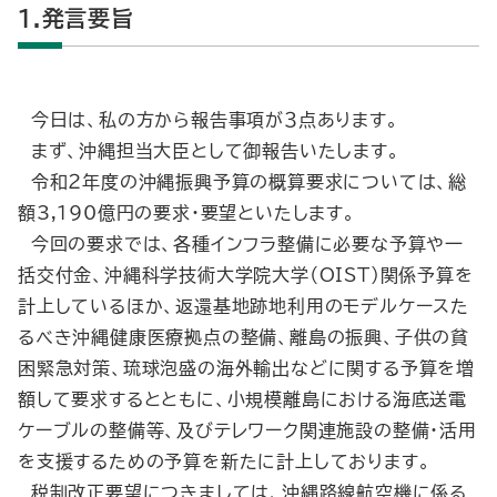
1.発言要旨
今日は、私の方から報告事項が３点あります。
まず、沖縄担当大臣として御報告いたします。
令和２年度の沖縄振興予算の概算要求については、総
額3,190億円の要求・要望といたします。
今回の要求では、各種インフラ整備に必要な予算や一
括交付金、沖縄科学技術大学院大学（OIST）関係予算を
計上しているほか、返還基地跡地利用のモデルケースた
るべき沖縄健康医療拠点の整備、離島の振興、子供の貧
困緊急対策、琉球泡盛の海外輸出などに関する予算を増
額して要求するとともに、小規模離島における海底送電
ケーブルの整備等、及びテレワーク関連施設の整備・活用
を支援するための予算を新たに計上しております。
税制改正要望につきましては、沖縄路線航空機に係る