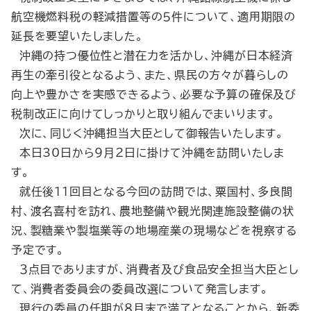
航空機燃料税の軽減措置等の５件について、適用期限の
延長を要望いたしました。
沖縄の持つ優位性と潜在力を活かし、沖縄が日本経済
再生の牽引役となるよう、また、県民の方々が暮らしの
向上や豊かさを実感できるよう、必要な予算の確保及び
税制改正に向けてしっかりと取り組んでまいります。
次に、同じく沖縄担当大臣として御報告いたします。
本日30日から９月２日に掛けて沖縄を訪問いたしま
す。
就任後11回目となる今回の訪問では、粟国村、多良間
村、渡名喜村を訪れ、農地整備や観光関連施設整備の状
況、製糖業や製塩業等の地場産業の現場などを視察する
予定です。
３点目でありますが、消費者及び食品安全担当大臣とし
て、消費者委員会の委員改選について発言します。
現行の委員の任期が８月末で満了となることから、新委