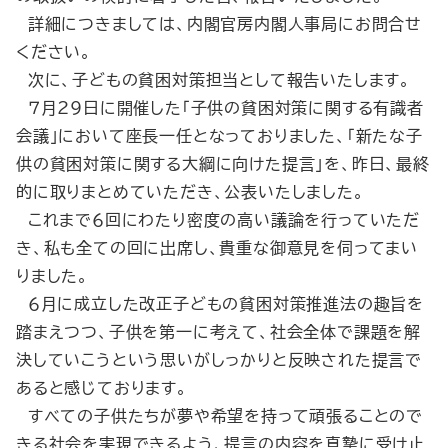
詳細につきましては、内閣官房内閣人事局にお問合せ
ください。
次に、子どもの貧困対策担当として報告いたします。
７月29日に開催した「子供の貧困対策に関する有識者
会議」において座長一任となっておりました、「新たな子
供の貧困対策に関する大綱に向けた提言」を、昨日、最終
的に取りまとめていただき、公表いたしました。
これまで６回にわたり密度の高い議論を行っていただ
き、私も全ての回に出席し、貴重な御意見を伺ってまい
りました。
６月に成立した改正子どもの貧困対策推進法の趣旨を
踏まえつつ、子供を第一に考えて、社会全体で課題を解
決していこうという思いがしっかりと反映された提言で
あると感じております。
すべての子供たちが夢や希望を持って頑張ることので
きる社会を実現できるよう、提言の内容を真摯に受け止