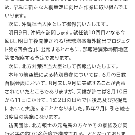
め、早急に新たな大綱策定に向けた作業に取り組んでま
いります。
次に、沖縄担当大臣として御報告いたします。
明日９日、沖縄を訪問します。就任後10回目となる今
回は、明日午後開催される「琉球泡盛海外輸出プロジェク
ト第６回会合」に出席するとともに、那覇港浦添埠頭地区
等を視察する予定であります。
次に、北方対策担当大臣として御報告いたします。
本年の航空機による特別墓参については、６月の日露
首脳会談において、８月又は９月に実施することが合意
されていたところでありますが、天候が許せば８月10日
から11日にかけて、１泊２日の日程で国後島及び択捉島
において実施することとなりました。昨年７月に引き続き
３度目の実施になります。
訪問団は、北方領土の元島民の方々やその家族及び同
行者等の約70名程度で構成されることとなっておりま