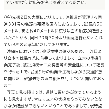
ていますが、対応等お考えを教えてください。
（答）先週２日の大雨によりまして、沖縄県が管理する国
道331号の名護市嘉陽地区内におきまして、延長約50
メートル、高さ約40メートルに渡り法面の崩落が確認さ
れたことから、同日20時30分より全面通行止めとされ
ているものと承知いたしております。
沖縄県においては、被災規模の確認のため、一昨日よ
り立木の伐採作業に着手しておりまして、立木の伐採作
業完了後、被災規模や二次災害等の安全性について確認
を行った上で、台風９号の動向を注視しながら交通解放
に向けた土砂撤去等の応急復旧を行う予定と聞いており
ます。
写真で見る限りでは、道路に覆いかぶさっているよう
にも見えますが、やはり立木の伐採をやってみないとな
かなか確認ができないということでありまして、現時点