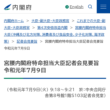
English
内閣府ホーム
大臣・副大臣・大臣政務官
これまでの大臣・副
大臣・大臣政務官
第4次安倍改造内閣
宮腰内閣府特命担当
大臣（沖縄及び北方対策、消費者及び食品安全、少子化対策、海洋政
策）
記者会見要旨
宮腰内閣府特命担当大臣記者会見要旨
令和元年7月9日
宮腰内閣府特命担当大臣記者会見要旨
令和元年7月9日
（令和元年7月9日（火） 9:18～9:21 於：中央合同庁
舎第8号館1階S103記者会見室）