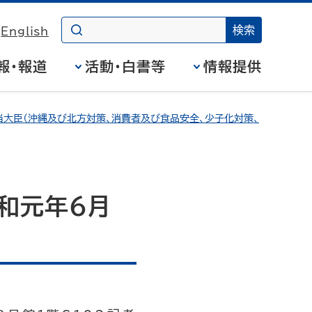
English
報・報道
活動・白書等
情報提供
大臣（沖縄及び北方対策、消費者及び食品安全、少子化対策、
和元年6月