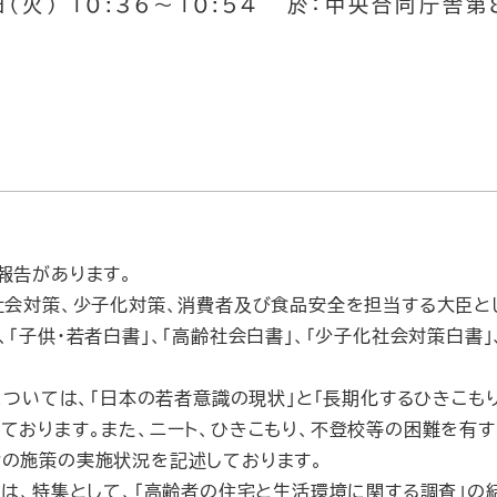
（火） 10:36～10:54 於：中央合同庁舎第
報告があります。
会対策、少子化対策、消費者及び食品安全を担当する大臣と
「子供・若者白書」、「高齢社会白書」、「少子化社会対策白書」
については、「日本の若者意識の現状」と「長期化するひきこも
ております。また、ニート、ひきこもり、不登校等の困難を有
の施策の実施状況を記述しております。
は、特集として、「高齢者の住宅と生活環境に関する調査」の