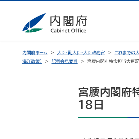
内閣府ホーム
大臣・副大臣・大臣政務官
これまでの大
海洋政策）
記者会見要旨
宮腰内閣府特命担当大臣記
宮腰内閣府
18日