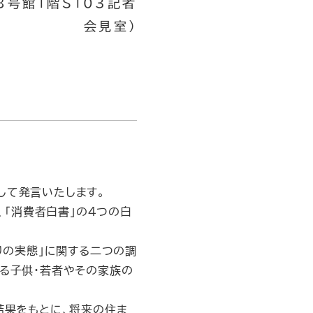
8号館1階S103記者
会見室）
して発言いたします。
、「消費者白書」の４つの白
りの実態」に関する二つの調
する子供・若者やその家族の
結果をもとに、将来の住ま