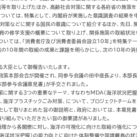
等を取り上げたほか、高齢社会対策に関する各府省の施策を
ついては、特集として、内閣府が実施した意識調査の結果を
対策などに関する国民の意識について紹介するほか、先日、
育の修学支援の概要について取り上げ、関係施策の取組状況
ついては、「消費者庁及び消費者委員会設立10年」を特集テー
の10年間の取組の成果と課題を明らかにし、次の10年の
る大臣として御報告いたします。
政策本部会合が開催され、同参与会議の田中座長より、本部
本部参与会議意見書」が手交されました。
に関する３つの重要なテーマ、すなわちMDA（海洋状況把握
、海洋プラスチックごみ対策、について、プロジェクトチーム
として取りまとめた旨の御説明と、政府においては、本意見書
取り組んでいただきたい旨の御要請がありました。
総理から各閣僚に対し、海洋の可視化に向けた取組の強化につ
（海洋状況把握）の能力向上に向けた体制整備や国境離島の状