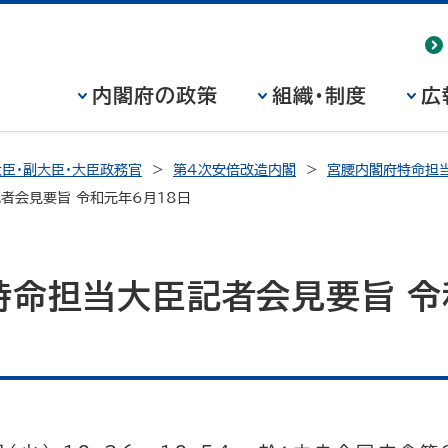
内閣府の政策
組織・制度
広
臣・副大臣・大臣政務官
第4次安倍改造内閣
宮腰内閣府特命担当
者会見要旨 令和元年6月18日
特命担当大臣記者会見要旨 令