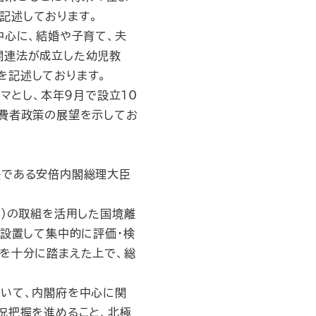
記述しております。
中心に、結婚や子育て、夫
関連法が成立した幼児教
を記述しております。
マとし、本年９月で設立10
消費者政策の展望を示してお
長である安倍内閣総理大臣
）の取組を活用した国境離
を設置して集中的に評価・検
を十分に踏まえた上で、総
いて、内閣府を中心に関
況把握を進めること、北極