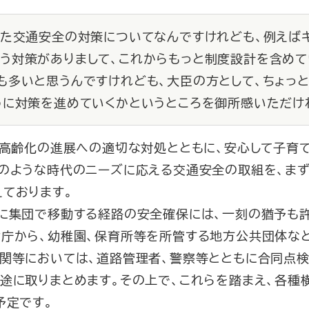
った交通安全の対策についてなんですけれども、例えば
う対策がありまして、これからもっと制度設計を含め
も多いと思うんですけれども、大臣の方として、ちょっ
うに対策を進めていくかというところを御所感いただけ
、高齢化の進展への適切な対処とともに、安心して子育
このような時代のニーズに応える交通安全の取組を、ま
ております。
に集団で移動する経路の安全確保には、一刻の猶予も許
省庁から、幼稚園、保育所等を所管する地方公共団体な
機関等においては、道路管理者、警察等とともに合同点検
目途に取りまとめます。その上で、これらを踏まえ、各種
予定です。