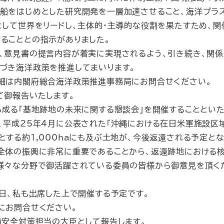
船をはじめとした研究開発を一層加速させること、海洋プラ
として世界をリードし、主体的・主導的な役割を果たすため、
ることとの指示がありました。
、意見書の提言内容が着実に実現されるよう、引き続き、関係
づき海洋政策を推進してまいります。
細は内閣府総合海洋政策推進事務局にお問合せください。
て御報告いたします。
成る「基地跡地の未来に関する懇談会」を開催することといた
平成25年４月に公表された「沖縄における在日米軍施設区
とする約1,000haにも及ぶ土地が、今後返還される予定とな
全体の振興に非常に重要であることから、返還跡地における
、様々な分野で御活躍されている委員の皆様から御意見を頂く
日、私も出席した上で開催する予定です。
にお問合せください。
安全対策担当の大臣として報告します。