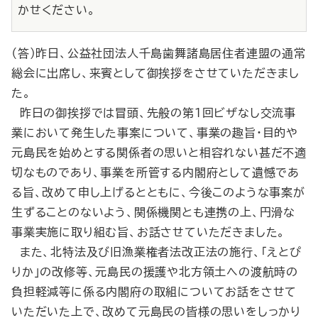
かせください。
（答）昨日、公益社団法人千島歯舞諸島居住者連盟の通常
総会に出席し、来賓として御挨拶をさせていただきまし
た。
昨日の御挨拶では冒頭、先般の第１回ビザなし交流事
業において発生した事案について、事業の趣旨・目的や
元島民を始めとする関係者の思いと相容れない甚だ不適
切なものであり、事業を所管する内閣府として遺憾であ
る旨、改めて申し上げるとともに、今後このような事案が
生ずることのないよう、関係機関とも連携の上、円滑な
事業実施に取り組む旨、お話させていただきました。
また、北特法及び旧漁業権者法改正法の施行、「えとぴ
りか」の改修等、元島民の援護や北方領土への渡航時の
負担軽減等に係る内閣府の取組についてお話をさせて
いただいた上で、改めて元島民の皆様の思いをしっかり