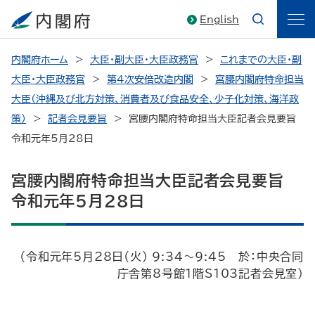
English
内閣府ホーム
大臣・副大臣・大臣政務官
これまでの大臣・副
大臣・大臣政務官
第4次安倍改造内閣
宮腰内閣府特命担当
大臣（沖縄及び北方対策、消費者及び食品安全、少子化対策、海洋政
策）
記者会見要旨
宮腰内閣府特命担当大臣記者会見要旨
令和元年5月28日
宮腰内閣府特命担当大臣記者会見要旨
令和元年5月28日
（令和元年5月28日（火） 9:34～9:45 於：中央合同
庁舎第8号館1階S103記者会見室）