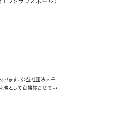
階エントランスホール）
あります、公益社団法人千
、来賓として御挨拶させてい
。