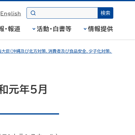
English
報・報道
活動・白書等
情報提供
大臣（沖縄及び北方対策、消費者及び食品安全、少子化対策、
和元年5月