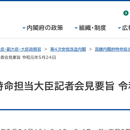
内閣府の政策
組織・制度
広
臣・副大臣・大臣政務官
第4次安倍改造内閣
宮腰内閣府特命担当
者会見要旨 令和元年5月24日
特命担当大臣記者会見要旨 令