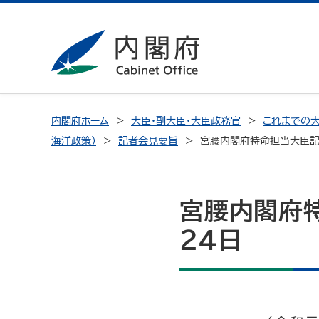
内閣府ホーム
大臣・副大臣・大臣政務官
これまでの大
海洋政策）
記者会見要旨
宮腰内閣府特命担当大臣記
宮腰内閣府
24日