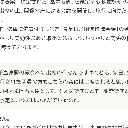
は法案に規定された「基本方針」を策定する必要があり
も出席の上、関係省庁による会議を開催し、施行に向け
。
も、法律に位置付けられた「食品ロス削減推進会議」の
減がより実効性のある取組となるよう、しっかりと関係の
考えております。
た千島連盟の総会への出席の件なんですけれども、先日
同行された団員の方もこちらの会には出席されると思い
、例えば担当大臣として、例えばですけども、謝罪です
予定というのはいかがでしょうか。
せん。
席させていただくわけでありますが、これまでも超党