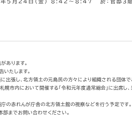
年5月24日（金） 8:42～8:47 於：官邸3
があります。
告いたします。
に出張し、北方領土の元島民の方々により組織される団体で
札幌市内において開催する「令和元年度通常総会」に出席し
道庁の赤れんが庁舎の北方領土館の視察などを行う予定です
本部までお問い合わせください。