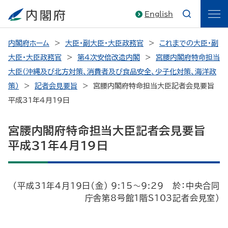
English
内閣府ホーム
大臣・副大臣・大臣政務官
これまでの大臣・副
大臣・大臣政務官
第4次安倍改造内閣
宮腰内閣府特命担当
大臣（沖縄及び北方対策、消費者及び食品安全、少子化対策、海洋政
策）
記者会見要旨
宮腰内閣府特命担当大臣記者会見要旨
平成31年4月19日
宮腰内閣府特命担当大臣記者会見要旨
平成31年4月19日
（平成31年4月19日（金） 9:15～9:29 於：中央合同
庁舎第8号館1階S103記者会見室）