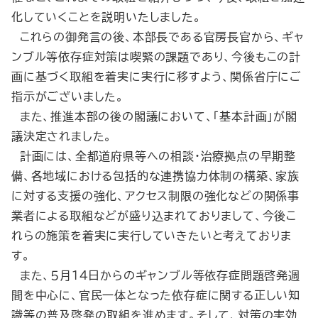
化していくことを説明いたしました。
これらの御発言の後、本部長である官房長官から、ギャ
ンブル等依存症対策は喫緊の課題であり、今後もこの計
画に基づく取組を着実に実行に移すよう、関係省庁にご
指示がございました。
また、推進本部の後の閣議において、「基本計画」が閣
議決定されました。
計画には、全都道府県等への相談・治療拠点の早期整
備、各地域における包括的な連携協力体制の構築、家族
に対する支援の強化、アクセス制限の強化などの関係事
業者による取組などが盛り込まれておりまして、今後こ
れらの施策を着実に実行していきたいと考えておりま
す。
また、５月14日からのギャンブル等依存症問題啓発週
間を中心に、官民一体となった依存症に関する正しい知
識等の普及啓発の取組を進めます。そして、対策の実効