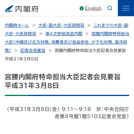
English
内閣府ホーム
大臣・副大臣・大臣政務官
これまでの大臣・副
大臣・大臣政務官
第4次安倍改造内閣
宮腰内閣府特命担当
大臣（沖縄及び北方対策、消費者及び食品安全、少子化対策、海洋政
策）
記者会見要旨
宮腰内閣府特命担当大臣記者会見要旨
平成31年3月8日
宮腰内閣府特命担当大臣記者会見要旨
平成31年3月8日
（平成31年3月8日（金） 9:11～9:18 於：中央合同庁
舎第8号館1階S103記者会見室）