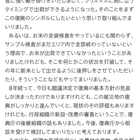
省に強く働き掛けをいたしまして、クリスマスに間に合う
タイミングで出荷ができるようになった。そのことをまず
この復興のシンボルにしたいという思いで取り組んでま
いりました。
あるいは、お米の全袋検査をやっているにも関わらず、
サンプル検査がまだエリア内で全部終わっていないとい
う理由で、お米が出荷できていなかったということがあ
りましたけれども、そこを何とかこの状況を打破して、そ
の年に新米として出せるように後押しをさせていただい
たり、そういうことなどもやってまいりました。
８年経って、今日も閣議決定で復興の基本方針の見直
しが決まったわけでありますけれども、この被災地の復
興がしっかりと進んでいくと、現状のその評価もあります
けれども、行政組織の新設・改廃の審査ということで、復
興庁の後継組織の話もありました。今後、復興庁から相
談を受けて検討してまいりたいと考えております。