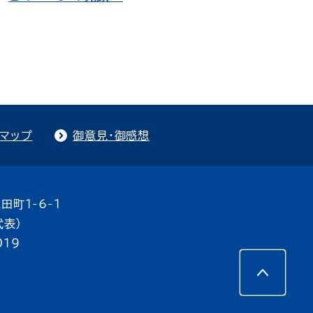
トマップ
御意見・御感想
田町1-6-1
代表）
019