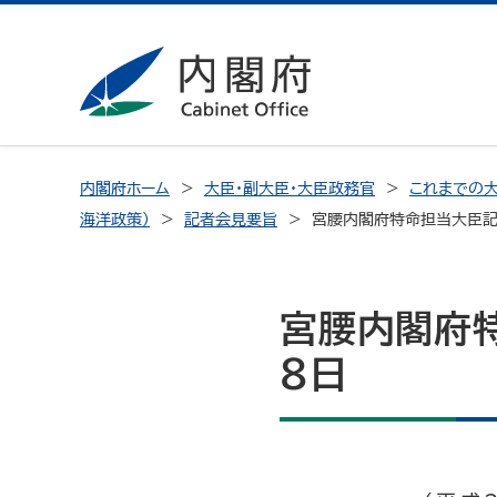
内閣府ホーム
大臣・副大臣・大臣政務官
これまでの大
海洋政策）
記者会見要旨
宮腰内閣府特命担当大臣記
宮腰内閣府
8日