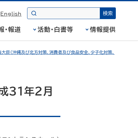
English
報・報道
活動・白書等
情報提供
大臣（沖縄及び北方対策、消費者及び食品安全、少子化対策、
成31年2月