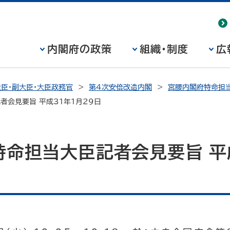
内閣府の政策
組織・制度
広
臣・副大臣・大臣政務官
第4次安倍改造内閣
宮腰内閣府特命担当
者会見要旨 平成31年1月29日
命担当大臣記者会見要旨 平