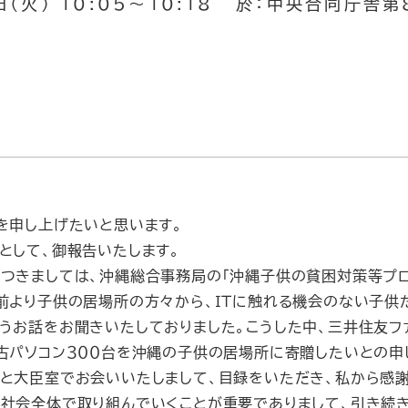
日（火） 10:05～10:18 於：中央合同庁舎
を申し上げたいと思います。
として、御報告いたします。
きましては、沖縄総合事務局の「沖縄子供の貧困対策等プロ
前より子供の居場所の方々から、ＩＴに触れる機会のない子供
うお話をお聞きいたしておりました。こうした中、三井住友フ
古パソコン３００台を沖縄の子供の居場所に寄贈したいとの申
と大臣室でお会いいたしまして、目録をいただき、私から感謝
社会全体で取り組んでいくことが重要でありまして、引き続