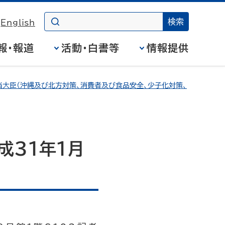
English
報・報道
活動・白書等
情報提供
大臣（沖縄及び北方対策、消費者及び食品安全、少子化対策、
成31年1月