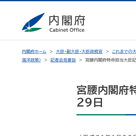
内閣府ホーム
大臣・副大臣・大臣政務官
これまでの大
海洋政策）
記者会見要旨
宮腰内閣府特命担当大臣記
宮腰内閣府特
29日