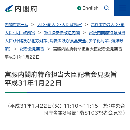
English
内閣府ホーム
大臣・副大臣・大臣政務官
これまでの大臣・副
大臣・大臣政務官
第4次安倍改造内閣
宮腰内閣府特命担当
大臣（沖縄及び北方対策、消費者及び食品安全、少子化対策、海洋政
策）
記者会見要旨
宮腰内閣府特命担当大臣記者会見要旨
平成31年1月22日
宮腰内閣府特命担当大臣記者会見要旨
平成31年1月22日
（平成31年1月22日（火） 11:10～11:15 於：中央合
同庁舎第8号館1階S103記者会見室）