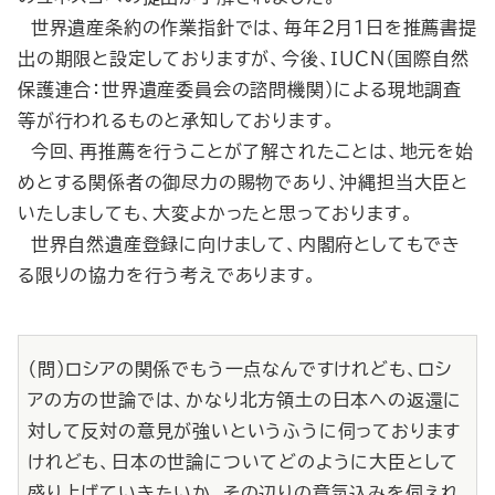
世界遺産条約の作業指針では、毎年２月１日を推薦書提
出の期限と設定しておりますが、今後、ＩＵＣＮ（国際自然
保護連合：世界遺産委員会の諮問機関）による現地調査
等が行われるものと承知しております。
今回、再推薦を行うことが了解されたことは、地元を始
めとする関係者の御尽力の賜物であり、沖縄担当大臣と
いたしましても、大変よかったと思っております。
世界自然遺産登録に向けまして、内閣府としてもでき
る限りの協力を行う考えであります。
（問）ロシアの関係でもう一点なんですけれども、ロシ
アの方の世論では、かなり北方領土の日本への返還に
対して反対の意見が強いというふうに伺っております
けれども、日本の世論についてどのように大臣として
盛り上げていきたいか、その辺りの意気込みを伺えれ