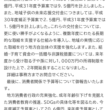
億円、平成３１年度予算案では９．５億円を計上しました。
また、地域子供の未来応援交付金につきましては、平成
３０年度補正予算案で２．５億円、平成３１年度予算案では
１．５億円を計上しました。これらの交付金については、
更に使い勝手がよくなるように、複数年度にわたる長期
的な取組を支援する仕組みを導入し、地域の実情に応じ
た取組を行う地方自治体の支援を強化します。また、結
婚・子育て資金の一括贈与非課税措置については、来年
度から受け取る子や孫に対し１，０００万円の所得制限を
設けた上で、２年間延長することになりました。
詳細は事務方までお問合せください。
最後に、消費者関係で予算等について御報告いたしま
す。
地方消費者行政の充実強化、成年年齢引下げを見据え
た消費者教育の推進、ＳＤＧｓの具体化等を図るため、今
年度補正予算案として２０．６億円、来年度予算案として