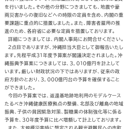
を行いました。その他の分野につきましても、地震や豪
雨災害からの復旧などへの時限の定員を含め、内閣の重
要課題に重点的に措置しました。また、障害者雇用の推
進のため、各府省に必要な定員を措置しております。
詳細につきましては、内閣人事局にお問合せください。
２点目でありますが、沖縄担当大臣として御報告いたし
ます。先程平成３１年度予算案が閣議決定されました。沖
縄振興予算案につきましては、３，０１０億円を計上して
います。厳しい財政状況の下ではありますが、従来の政
府方針のとおり、３，０００億円台の予算を確保すること
ができました。
今回の予算案では、返還基地跡地利用のモデルケース
たるべき沖縄健康医療拠点の整備、北部及び離島の地域
振興、子供の貧困緊急対策、製糖業の体制強化等に係る
予算を、３０年度予算に比べ増額して計上しております。
また、大規模災害時に想定される観光避難民への市町