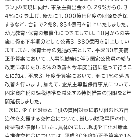
ラン」の実現に向け、事業主拠出金を０．２９％から０．３
４％に引き上げ、新たに１，０００億円程度の財源を確保
するなど、合計で２兆８，８３４億円を計上いたしました。
幼児教育・保育の無償化につきましては、１０月からの実
施に係る下半期分として公費３，８８０億円を計上してい
ます。また、保育士等の処遇改善として、平成３０年度補
正予算案において、人事院勧告に伴う国家公務員の給与
改定に準じた０．８％の改善を今年度当初に遡って行うこ
とに加え、平成３１年度予算案において、更に１％の処遇
改善を行います。加えて、企業主導型保育事業について、
固定資産税の課税標準を減免する特例措置の期限を２年
間延長しました。
次に、少子化対策と子供の貧困対策に取り組む地方自
治体を支援する交付金について、厳しい財政事情の中、
所要額を確保しました。具体的には、地域少子化対策重
点推進交付金については、平成３０年度補正予算案で１６