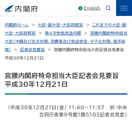
English
内閣府ホーム
大臣・副大臣・大臣政務官
これまでの大臣・副
大臣・大臣政務官
第4次安倍改造内閣
宮腰内閣府特命担当
大臣（沖縄及び北方対策、消費者及び食品安全、少子化対策、海洋政
策）
記者会見要旨
宮腰内閣府特命担当大臣記者会見要旨
平成30年12月21日
宮腰内閣府特命担当大臣記者会見要旨
平成30年12月21日
（平成30年12月21日（金） 11:40～11:57 於：中央
合同庁舎第8号館1階S103記者会見室）