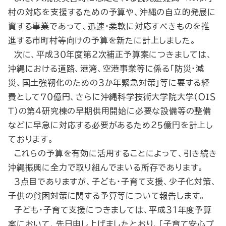
村の対応を支援するための予算や、沖縄の自立的発展に
資する事業であって、迅速・柔軟に対応すべきものを推
進する市町村等向けの予算を新たに計上しました。
次に、平成３０年度第２次補正予算案につきましては、
沖縄における道路、港湾、空港事業等に係る「防災・減
災、国土強靭化のための３か年緊急対策」等に要する経
費として７０億円、さらに沖縄科学技術大学院大学（ＯＩＳ
Ｔ）の第４研究棟の早期供用開始に必要な設備等の整備
などに早急に対応する必要があるため２５億円を計上し
ております。
これらの予算を有効に活用することによって、引き続き
沖縄振興に全力で取り組んでまいる所存であります。
３点目でありますが、子ども・子育て支援、少子化対策、
子供の貧困対策に関する予算等について報告します。
子ども・子育て支援につきましては、平成３１年度予算
案において、先日申し上げましたとおり、「子育て安心プ