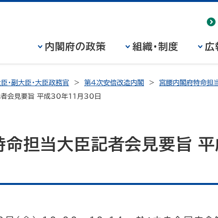
内閣府の政策
組織・制度
広
臣・副大臣・大臣政務官
第4次安倍改造内閣
宮腰内閣府特命担当
者会見要旨 平成30年11月30日
命担当大臣記者会見要旨 平