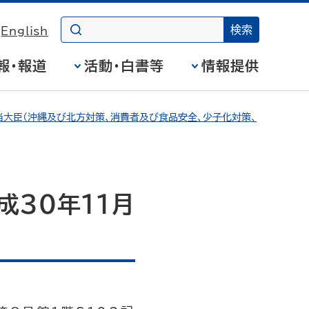
English
報・報道
活動・白書等
情報提供
大臣（沖縄及び北方対策、消費者及び食品安全、少子化対策、
成30年11月