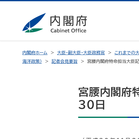
内閣府ホーム
大臣・副大臣・大臣政務官
これまでの大
海洋政策）
記者会見要旨
宮腰内閣府特命担当大臣記
宮腰内閣府特
30日