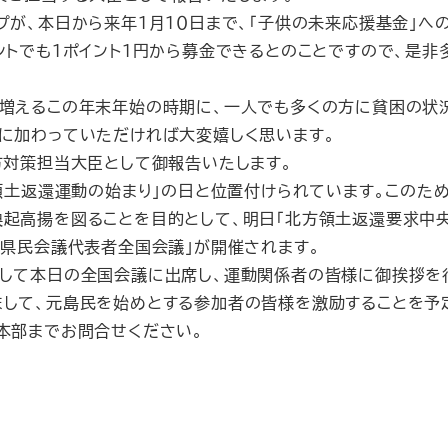
が、本日から来年１月１０日まで、「子供の未来応援基金」へ
ントでも１ポイント１円から募金できるとのことですので、是
増えるこの年末年始の時期に、一人でも多くの方に貧困の状
に加わっていただければ大変嬉しく思います。
対策担当大臣として御報告いたします。
領土返還運動の始まり」の日と位置付けられています。このた
起高揚を図ることを目的として、明日「北方領土返還要求中
府県民会議代表者全国会議」が開催されます。
して本日の全国会議に出席し、運動関係者の皆様に御挨拶を
して、元島民を始めとする参加者の皆様を激励することを予
本部までお問合せください。