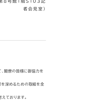
舎第8号館1階S103記
者会見室）
て、閣僚の皆様に御協力を
解を深めるための取組を全
考えております。