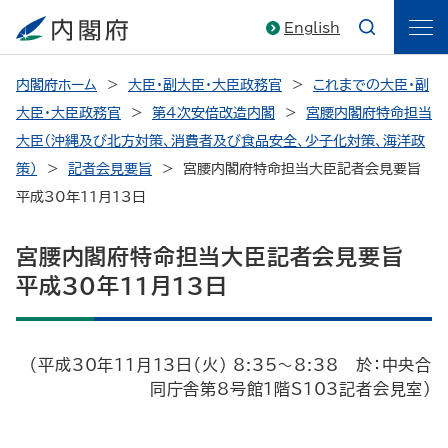
English
内閣府ホーム
大臣・副大臣・大臣政務官
これまでの大臣・副
大臣・大臣政務官
第4次安倍改造内閣
宮腰内閣府特命担当
大臣（沖縄及び北方対策、消費者及び食品安全、少子化対策、海洋政
策）
記者会見要旨
宮腰内閣府特命担当大臣記者会見要旨
平成30年11月13日
宮腰内閣府特命担当大臣記者会見要旨
平成30年11月13日
（平成30年11月13日（火） 8:35～8:38 於：中央合
同庁舎第8号館1階S103記者会見室）