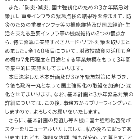
また、「防災・減災、国土強靱化のための３か年緊急対
策」は、重要インフラの緊急点検の結果等を踏まえて、防
災のための重要インフラ等の機能維持及び国民経済・生
活を支える重要インフラ等の機能維持の２つの観点か
ら、特に緊急に実施すべきハード・ソフト対策を取りまと
めました。全１６０項目について、財政投融資の活用も含
め概ね７兆円程度を目途とする事業規模をもって３年間
で集中的に実施をしてまいります。
本日決定した基本計画及び３か年緊急対策に基づき、
今後も政府一丸となって国土強靱化の取組を加速化・深
化させてまいります。なお、基本計画と３か年緊急対策の
詳細については、この後、事務方からブリーフィングいた
しますので、よろしくお願いをいたします。
さらに、基本計画の見直し等を機に国土強靱化啓発ポ
スターをリニューアルいたしました。私の後ろに貼ってあ
りますけれども、強靱な故郷、誰もが安心して暮らすこと