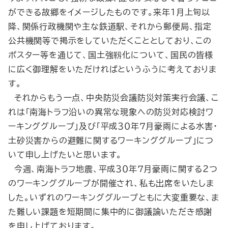
ができる故郷をイメージしたものです。来年１月上旬以
降、関係行政機関や主な鉄道駅、それから郵便局、指定
公共機関等で掲示をしていただくこととしており、この
ポスター等を通じて、国土強靱化について、国民の皆様
に広く御理解をいただければというふうに考えておりま
す。
それからもう一点、中央防災会議防災対策実行会議、こ
れは｢南海トラフ沿いの異常な現象への防災対応検討ワ
ーキンググループ｣及び「平成３０年７月豪雨による水害・
土砂災害からの避難に関するワーキンググループ」につ
いて申し上げたいと思います。
今週、南海トラフ地震、平成３０年７月豪雨に関する２つ
のワーキンググループが開催され、私も出席をいたしま
した。いずれのワーキンググループともに大変重要な、ま
た難しい課題を短期間に集中的に御議論いただき感謝
を申し上げております。