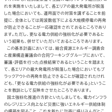
れを実施をいたしまして、各エリアの最大発電所が脱落
した場合においても、運用面での対策を講ずることを前
提に、全体としては周波数低下による大規模停電の再発
が防止できることが一応確認をされておるところであり
ます。ただし、更なる電力供給の強靱化が必要であると
いう結果も、併せていただいておるところであります。
この基本計画においては、総合資源エネルギー調査会
と産業構造審議会の合同ワーキンググループにおいて、
審議・評価を行った点検結果であるということを踏まえ
て、各エリアの最大発電所が脱落した場合においてもブ
ラックアウトの再発を防止できることが確認されたけれ
ども、「更なる電力供給の強靱化が必要である」というこ
とを教訓として反映をさせたところであります。
国土強靱化推進の方針といたしましても、電力インフラ
のレジリエンス向上など災害に強いエネルギー供給体制
の構築を図ること、これを新たに計画に盛り込んだとこ