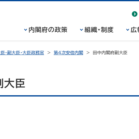
内閣府の政策
組織・制度
広
臣・副大臣・大臣政務官
第4次安倍内閣
田中内閣府副大臣
副大臣