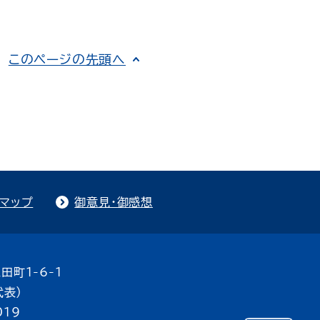
このページの先頭へ
トマップ
御意見・御感想
田町1-6-1
代表）
019