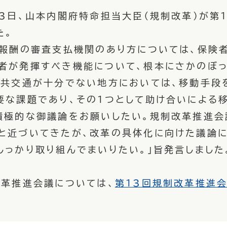
3日、山本内閣府特命担当大臣（規制改革）が第
た。
報酬の審査支払機関のあり方については、保険
者が発揮すべき機能について、根本にさかのぼ
公共交通が十分でない地方においては、移動手段
要な課題であり、その１つとして助け合いによる
積極的な御議論をお願いしたい。規制改革推進会
と近づいてきたが、改革の具体化に向けた議論に
しっかり取り組んでまいりたい。」旨発言しました
改革推進会議については、
第13回規制改革推進