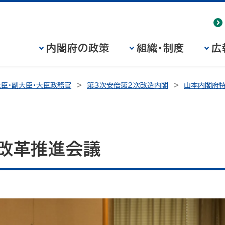
内閣府の政策
組織・制度
広
臣・副大臣・大臣政務官
第3次安倍第2次改造内閣
山本内閣府特
制改革推進会議