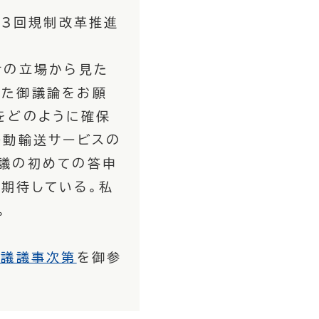
13回規制改革推進
者の立場から見た
った御議論をお願
をどのように確保
移動輸送サービスの
議の初めての答申
期待している。私
。
会議議事次第
を御参