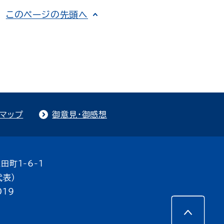
このページの先頭へ
トマップ
御意見・御感想
田町1-6-1
代表）
019