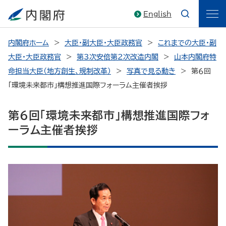
English
内閣府ホーム
大臣・副大臣・大臣政務官
これまでの大臣・副
大臣・大臣政務官
第3次安倍第2次改造内閣
山本内閣府特
命担当大臣（地方創生、規制改革）
写真で見る動き
第６回
「環境未来都市」構想推進国際フォーラム主催者挨拶
第６回「環境未来都市」構想推進国際フォ
ーラム主催者挨拶