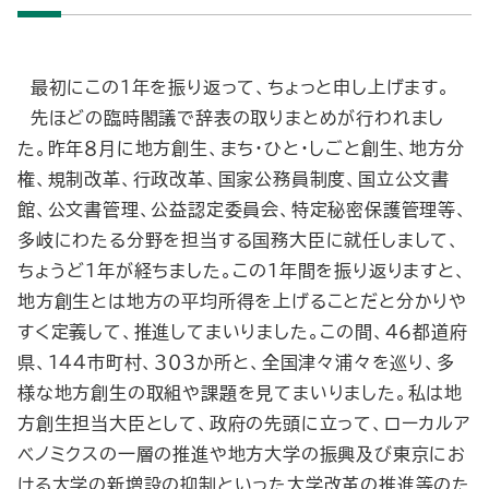
最初にこの１年を振り返って、ちょっと申し上げます。
先ほどの臨時閣議で辞表の取りまとめが行われまし
た。昨年８月に地方創生、まち・ひと・しごと創生、地方分
権、規制改革、行政改革、国家公務員制度、国立公文書
館、公文書管理、公益認定委員会、特定秘密保護管理等、
多岐にわたる分野を担当する国務大臣に就任しまして、
ちょうど１年が経ちました。この１年間を振り返りますと、
地方創生とは地方の平均所得を上げることだと分かりや
すく定義して、推進してまいりました。この間、４６都道府
県、１４４市町村、３０３か所と、全国津々浦々を巡り、多
様な地方創生の取組や課題を見てまいりました。私は地
方創生担当大臣として、政府の先頭に立って、ローカルア
ベノミクスの一層の推進や地方大学の振興及び東京にお
ける大学の新増設の抑制といった大学改革の推進等のた