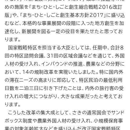
めの施策を「まち・ひと・しごと創生総合戦略２０１６改訂
版」や、「まち・ひと・しごと創生基本方針２０１７」に盛り込
むなど、本格的な事業展開の段階に入った地方創生を加
速化し、新展開を図る一定の役目を果たせたと思ってお
ります。
国家戦略特区を担当する大臣としては、任期中、合計８
回の特区諮問会議、３１回の区域会議などを通じて、外国
人材の受け入れ、インバウンドの推進、農業などの分野に
おいて、１４の規制改革を実現いたしました。特に国内外
の滞在ニーズの高まりに即応して、特区民泊の最低利用
日数を二泊三日に引き下げたことは、内外の旅行客の受
け入れの増大につながり、大きな成果だったと考えてお
ります。
こうした改革の集大成として、さきの通常国会でサンド
ボックス制度や農業外国人材の受け入れ、小規模保育事
業の対象年齢拡大などを盛り込んだ改正国家戦略特区