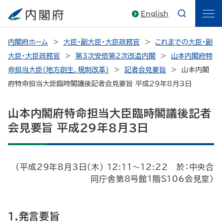
English
内閣府ホーム
大臣・副大臣・大臣政務官
これまでの大臣・副
大臣・大臣政務官
第3次安倍第2次改造内閣
山本内閣府特
命担当大臣（地方創生、規制改革）
記者会見要旨
山本内閣
府特命担当大臣臨時閣議後記者会見要旨 平成29年8月3日
山本内閣府特命担当大臣臨時閣議後記者
会見要旨 平成29年8月3日
（平成29年8月3日（木） 12:11～12:22 於：中央合
同庁舎第8号館1階S106会見室）
1.発言要旨