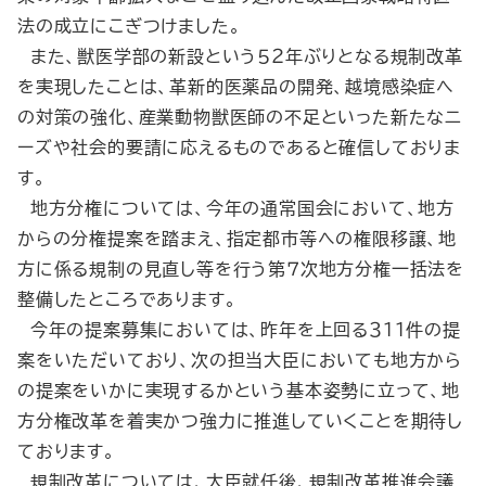
法の成立にこぎつけました。
また、獣医学部の新設という５２年ぶりとなる規制改革
を実現したことは、革新的医薬品の開発、越境感染症へ
の対策の強化、産業動物獣医師の不足といった新たなニ
ーズや社会的要請に応えるものであると確信しておりま
す。
地方分権については、今年の通常国会において、地方
からの分権提案を踏まえ、指定都市等への権限移譲、地
方に係る規制の見直し等を行う第７次地方分権一括法を
整備したところであります。
今年の提案募集においては、昨年を上回る３１１件の提
案をいただいており、次の担当大臣においても地方から
の提案をいかに実現するかという基本姿勢に立って、地
方分権改革を着実かつ強力に推進していくことを期待し
ております。
規制改革については、大臣就任後、規制改革推進会議