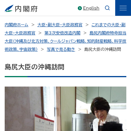
English
内閣府ホーム
大臣・副大臣・大臣政務官
これまでの大臣・副
大臣・大臣政務官
第3次安倍改造内閣
島尻内閣府特命担当
大臣（沖縄及び北方対策、クールジャパン戦略、知的財産戦略、科学技
術政策、宇宙政策）
写真で見る動き
島尻大臣の沖縄訪問
島尻大臣の沖縄訪問